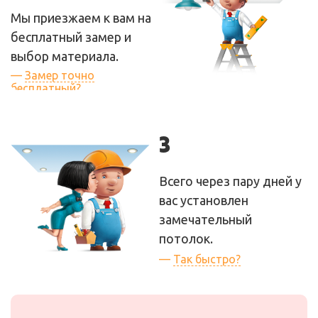
ее увеличивать в
Мы приезжаем к вам на
процессе работы!
бесплатный замер и
выбор материала.
—
Замер точно
бесплатный?
— Да, бесплатный. Как и
все те советы и
3
рекомендации, которые
мы вам дадим во время
Всего через пару дней у
замера!
вас установлен
замечательный
потолок.
—
Так быстро?
— Да! А все потому что
у нас свое производство