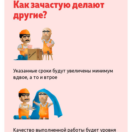
Как зачастую делают
и изготовление потолка
начинается сразу же!
другие?
Указанные сроки будут увеличены минимум
вдвое, а то и втрое
Качество выполненной работы будет уровня