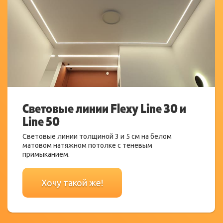
Световые линии Flexy Line 30 и
Line 50
2
2
2
2
2
2
2
Световые линии толщиной 3 и 5 см на белом
матовом натяжном потолке с теневым
примыканием.
Хочу такой же!