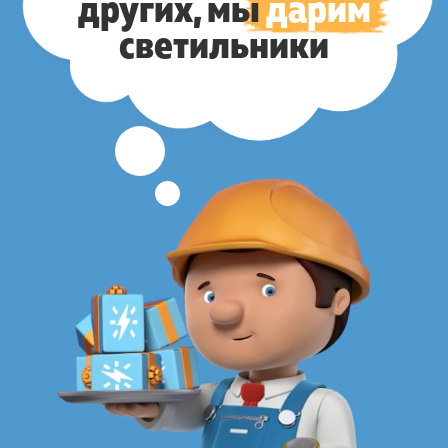
других,
мы
дарим
светильники