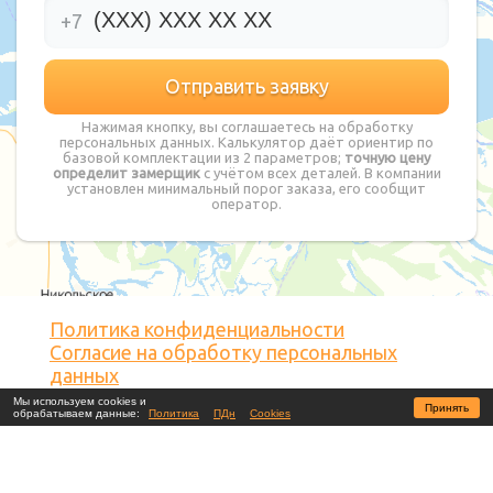
+7
Нажимая кнопку, вы соглашаетесь на обработку
персональных данных. Калькулятор даёт ориентир по
базовой комплектации из 2 параметров;
точную цену
определит замерщик
с учётом всех деталей. В компании
установлен минимальный порог заказа, его сообщит
оператор.
Политика конфиденциальности
Согласие на обработку персональных
данных
Согласие на обработку файлов cookies
Мы используем cookies и
Принять
обрабатываем данные:
Политика
ПДн
Cookies
© 2026 Потолочкин.ру ТМ
Является зарегистрированной торговой
маркой. Не является публичной офертой.