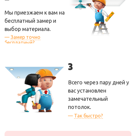
итоговая. Мы не будем
ее увеличивать в
Мы приезжаем к вам на
процессе работы!
бесплатный замер и
выбор материала.
—
Замер точно
бесплатный?
— Да, бесплатный. Как и
все те советы и
3
рекомендации, которые
мы вам дадим во время
Всего через пару дней у
замера!
вас установлен
замечательный
потолок.
—
Так быстро?
— Да! А все потому что
у нас свое производство