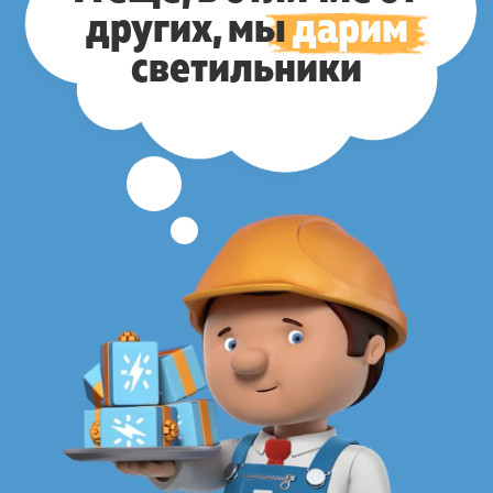
других,
мы
дарим
светильники