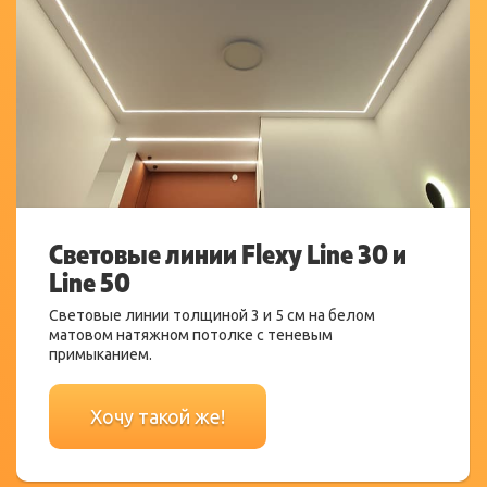
Световые линии Flexy Line 30 и
Line 50
2
2
2
2
2
2
2
Световые линии толщиной 3 и 5 см на белом
матовом натяжном потолке с теневым
примыканием.
Хочу такой же!