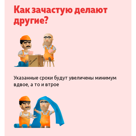
Как зачастую делают
и изготовление потолка
начинается сразу же!
другие?
Указанные сроки будут увеличены минимум
вдвое, а то и втрое