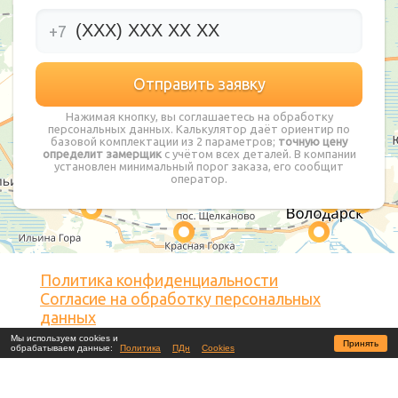
+7
Нажимая кнопку, вы соглашаетесь на обработку
персональных данных. Калькулятор даёт ориентир по
базовой комплектации из 2 параметров;
точную цену
определит замерщик
с учётом всех деталей. В компании
установлен минимальный порог заказа, его сообщит
оператор.
Политика конфиденциальности
Согласие на обработку персональных
данных
Согласие на обработку файлов cookies
Мы используем cookies и
Принять
обрабатываем данные:
Политика
ПДн
Cookies
© 2026 Потолочкин.ру ТМ
Является зарегистрированной торговой